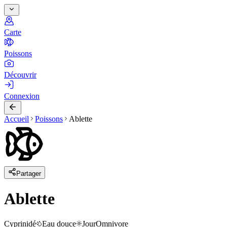
Carte
Poissons
Découvrir
Connexion
Accueil
Poissons
Ablette
Partager
Ablette
Cyprinidé
Eau douce
Jour
Omnivore