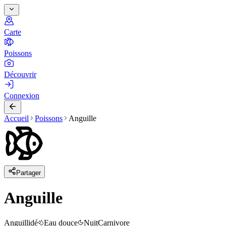
Carte
Poissons
Découvrir
Connexion
Accueil
Poissons
Anguille
Partager
Anguille
Anguillidé
Eau douce
Nuit
Carnivore