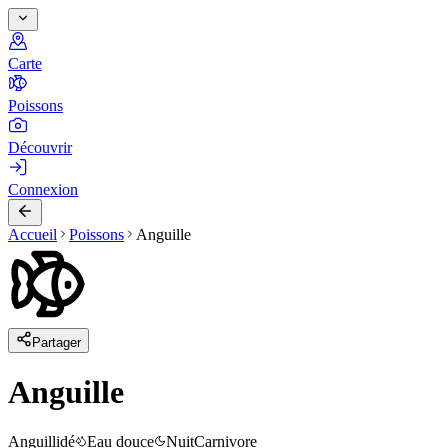
Carte
Poissons
Découvrir
Connexion
Accueil
Poissons
Anguille
Partager
Anguille
Anguillidé
Eau douce
Nuit
Carnivore