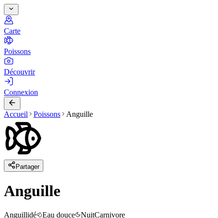
Carte
Poissons
Découvrir
Connexion
Accueil
Poissons
Anguille
Partager
Anguille
Anguillidé
Eau douce
Nuit
Carnivore