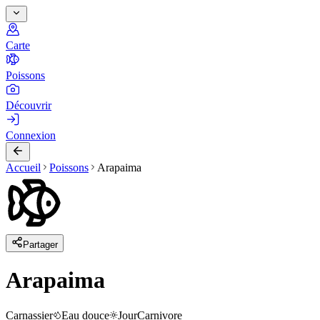
Carte
Poissons
Découvrir
Connexion
Accueil
Poissons
Arapaima
Partager
Arapaima
Carnassier
Eau douce
Jour
Carnivore