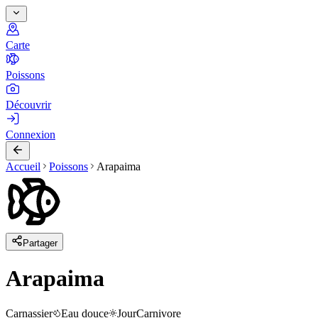
Carte
Poissons
Découvrir
Connexion
Accueil
Poissons
Arapaima
Partager
Arapaima
Carnassier
Eau douce
Jour
Carnivore