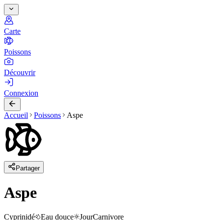
Carte
Poissons
Découvrir
Connexion
Accueil
Poissons
Aspe
Partager
Aspe
Cyprinidé
Eau douce
Jour
Carnivore