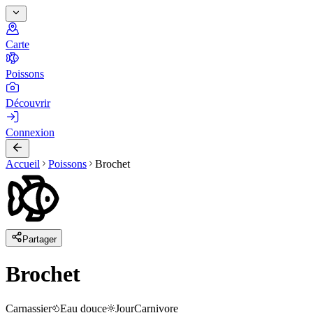
Carte
Poissons
Découvrir
Connexion
Accueil
Poissons
Brochet
Partager
Brochet
Carnassier
Eau douce
Jour
Carnivore