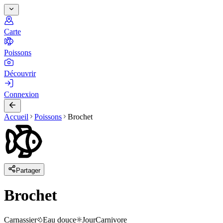
Carte
Poissons
Découvrir
Connexion
Accueil
Poissons
Brochet
Partager
Brochet
Carnassier
Eau douce
Jour
Carnivore