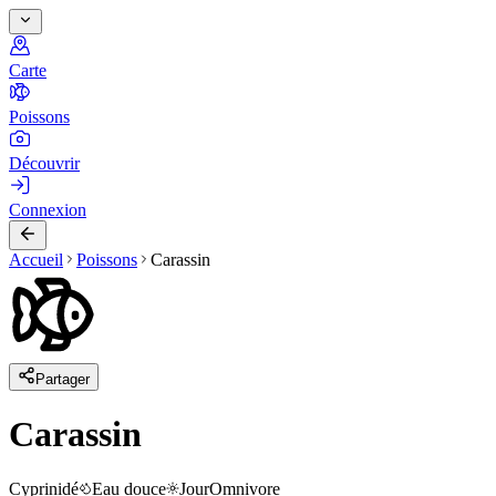
Carte
Poissons
Découvrir
Connexion
Accueil
Poissons
Carassin
Partager
Carassin
Cyprinidé
Eau douce
Jour
Omnivore