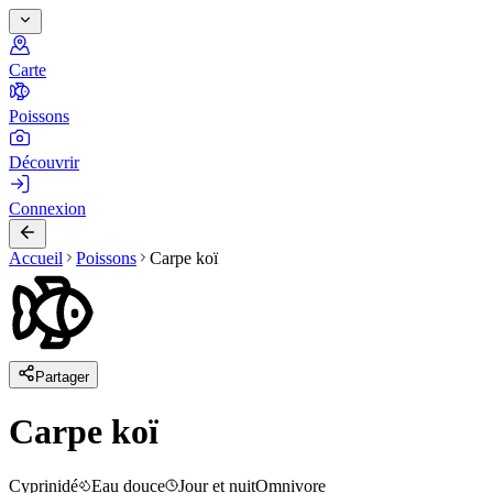
Carte
Poissons
Découvrir
Connexion
Accueil
Poissons
Carpe koï
Partager
Carpe koï
Cyprinidé
Eau douce
Jour et nuit
Omnivore