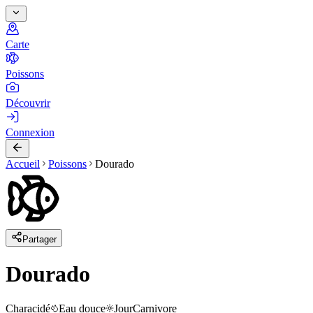
Carte
Poissons
Découvrir
Connexion
Accueil
Poissons
Dourado
Partager
Dourado
Characidé
Eau douce
Jour
Carnivore