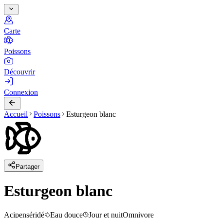
Carte
Poissons
Découvrir
Connexion
Accueil
Poissons
Esturgeon blanc
Partager
Esturgeon blanc
Acipenséridé
Eau douce
Jour et nuit
Omnivore