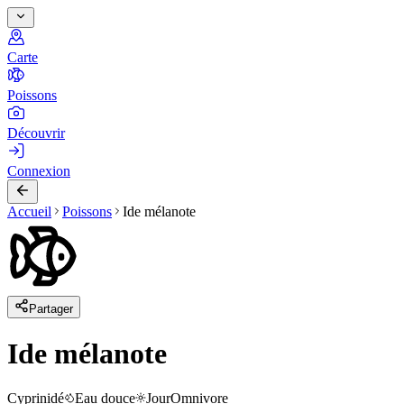
Carte
Poissons
Découvrir
Connexion
Accueil
Poissons
Ide mélanote
Partager
Ide mélanote
Cyprinidé
Eau douce
Jour
Omnivore