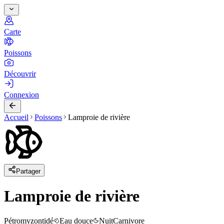
Carte
Poissons
Découvrir
Connexion
Accueil
Poissons
Lamproie de rivière
Partager
Lamproie de rivière
Pétromyzontidé
Eau douce
Nuit
Carnivore