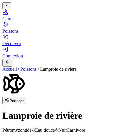
Carte
Poissons
Découvrir
Connexion
Accueil
Poissons
Lamproie de rivière
Partager
Lamproie de rivière
Pétromyzontidé
Eau douce
Nuit
Carnivore