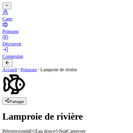
Carte
Poissons
Découvrir
Connexion
Accueil
Poissons
Lamproie de rivière
Partager
Lamproie de rivière
Pétromyzontidé
Eau douce
Nuit
Carnivore