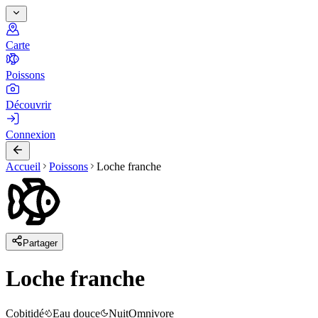
Carte
Poissons
Découvrir
Connexion
Accueil
Poissons
Loche franche
Partager
Loche franche
Cobitidé
Eau douce
Nuit
Omnivore