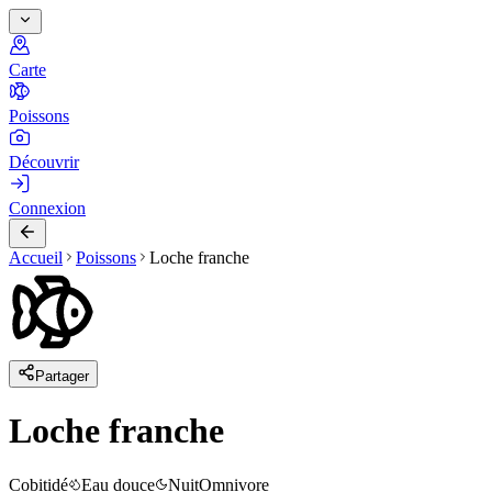
Carte
Poissons
Découvrir
Connexion
Accueil
Poissons
Loche franche
Partager
Loche franche
Cobitidé
Eau douce
Nuit
Omnivore