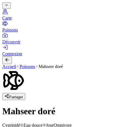
Carte
Poissons
Découvrir
Connexion
Accueil
Poissons
Mahseer doré
Partager
Mahseer doré
Cyprinidé
Eau douce
Jour
Omnivore