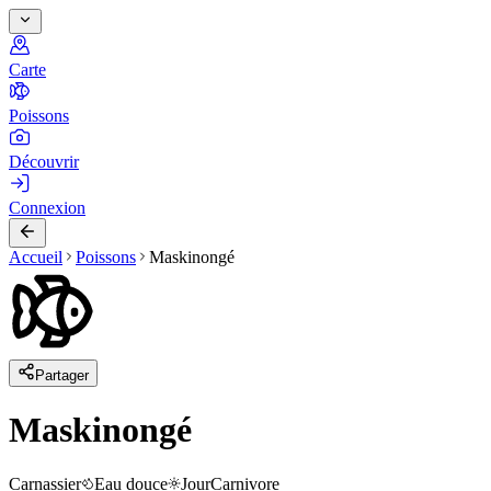
Carte
Poissons
Découvrir
Connexion
Accueil
Poissons
Maskinongé
Partager
Maskinongé
Carnassier
Eau douce
Jour
Carnivore