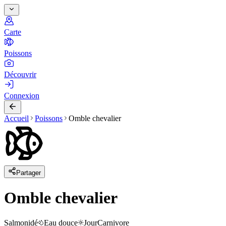
Carte
Poissons
Découvrir
Connexion
Accueil
Poissons
Omble chevalier
Partager
Omble chevalier
Salmonidé
Eau douce
Jour
Carnivore