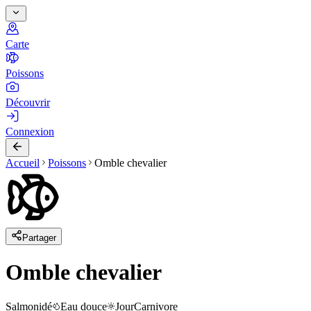
Carte
Poissons
Découvrir
Connexion
Accueil
Poissons
Omble chevalier
Partager
Omble chevalier
Salmonidé
Eau douce
Jour
Carnivore