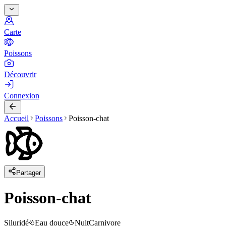
Carte
Poissons
Découvrir
Connexion
Accueil
Poissons
Poisson-chat
Partager
Poisson-chat
Siluridé
Eau douce
Nuit
Carnivore