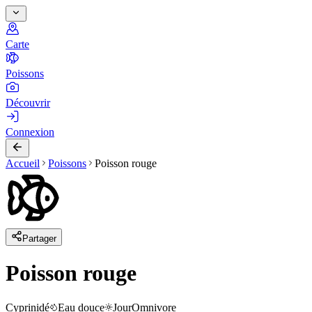
Carte
Poissons
Découvrir
Connexion
Accueil
Poissons
Poisson rouge
Partager
Poisson rouge
Cyprinidé
Eau douce
Jour
Omnivore