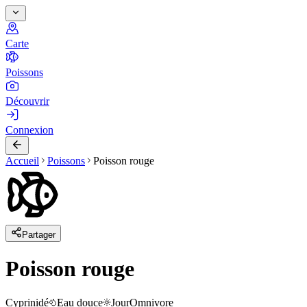
Carte
Poissons
Découvrir
Connexion
Accueil
Poissons
Poisson rouge
Partager
Poisson rouge
Cyprinidé
Eau douce
Jour
Omnivore