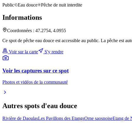
Public
Eau douce
Pêche de nuit interdite
Informations
Coordonnées :
47.2754
,
4.0955
Ce spot de pêche eau douce est accessible au public. La pêche est auto
Voir sur la carte
S'y rendre
Voir les captures sur ce spot
Photos et vidéos de la communauté
Autres spots
d'eau douce
Rivière de Daoulas
Les Pavillons des Etangs
Orne saosnoise
Etang de