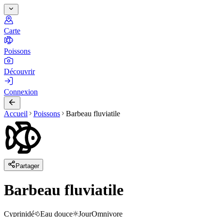
Carte
Poissons
Découvrir
Connexion
Accueil
Poissons
Barbeau fluviatile
Partager
Barbeau fluviatile
Cyprinidé
Eau douce
Jour
Omnivore