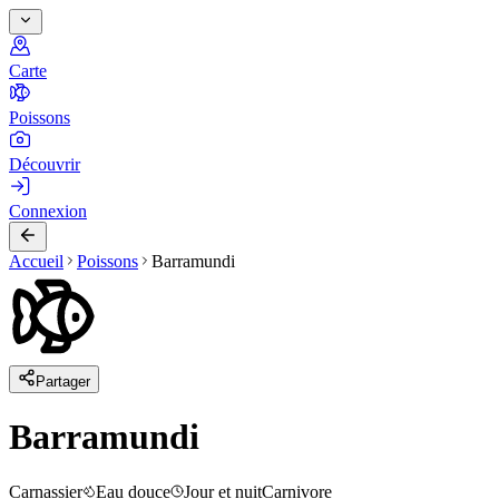
Carte
Poissons
Découvrir
Connexion
Accueil
Poissons
Barramundi
Partager
Barramundi
Carnassier
Eau douce
Jour et nuit
Carnivore