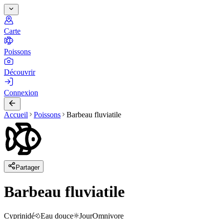
Carte
Poissons
Découvrir
Connexion
Accueil
Poissons
Barbeau fluviatile
Partager
Barbeau fluviatile
Cyprinidé
Eau douce
Jour
Omnivore