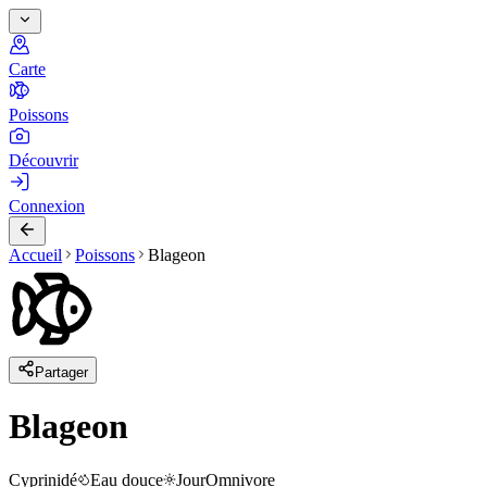
Carte
Poissons
Découvrir
Connexion
Accueil
Poissons
Blageon
Partager
Blageon
Cyprinidé
Eau douce
Jour
Omnivore