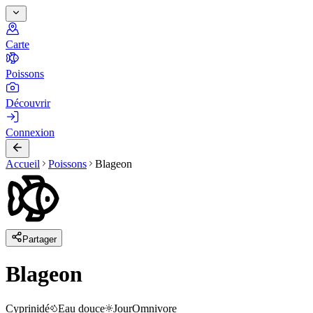
Carte
Poissons
Découvrir
Connexion
Accueil
Poissons
Blageon
Partager
Blageon
Cyprinidé
Eau douce
Jour
Omnivore