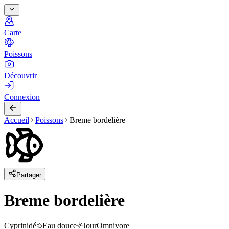
Carte
Poissons
Découvrir
Connexion
Accueil
Poissons
Breme bordelière
Partager
Breme bordelière
Cyprinidé
Eau douce
Jour
Omnivore