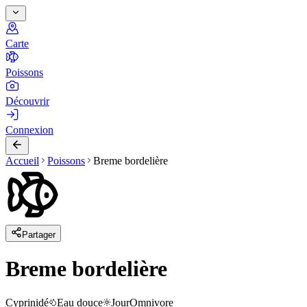
Carte
Poissons
Découvrir
Connexion
Accueil
Poissons
Breme bordelière
Partager
Breme bordelière
Cyprinidé
Eau douce
Jour
Omnivore