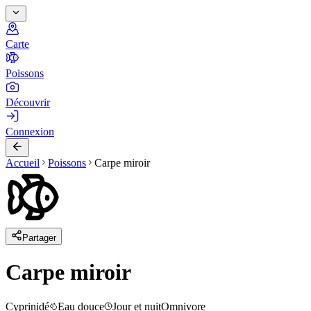
Carte
Poissons
Découvrir
Connexion
Accueil
Poissons
Carpe miroir
Partager
Carpe miroir
Cyprinidé
Eau douce
Jour et nuit
Omnivore