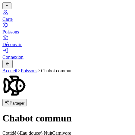
Carte
Poissons
Découvrir
Connexion
Accueil
Poissons
Chabot commun
Partager
Chabot commun
Cottidé
Eau douce
Nuit
Carnivore