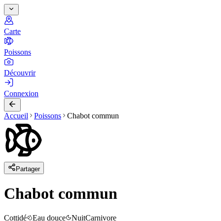
Carte
Poissons
Découvrir
Connexion
Accueil
Poissons
Chabot commun
Partager
Chabot commun
Cottidé
Eau douce
Nuit
Carnivore