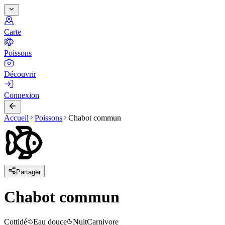
Carte
Poissons
Découvrir
Connexion
Accueil
Poissons
Chabot commun
Partager
Chabot commun
Cottidé
Eau douce
Nuit
Carnivore