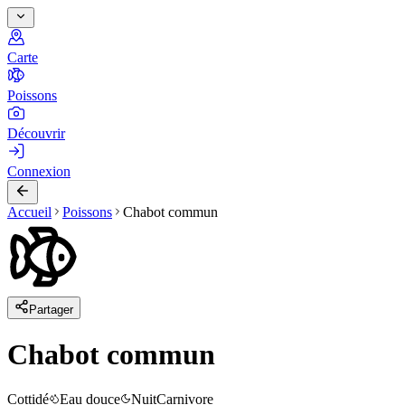
Carte
Poissons
Découvrir
Connexion
Accueil
Poissons
Chabot commun
Partager
Chabot commun
Cottidé
Eau douce
Nuit
Carnivore