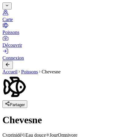
Carte
Poissons
Découvrir
Connexion
Accueil
Poissons
Chevesne
Partager
Chevesne
Cyprinidé
Eau douce
Jour
Omnivore