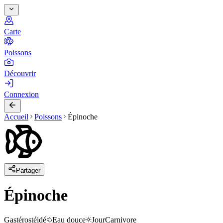
Carte
Poissons
Découvrir
Connexion
Accueil
Poissons
Épinoche
Partager
Épinoche
Gastérostéidé
Eau douce
Jour
Carnivore