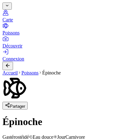
Carte
Poissons
Découvrir
Connexion
Accueil
Poissons
Épinoche
Partager
Épinoche
Gastérostéidé
Eau douce
Jour
Carnivore