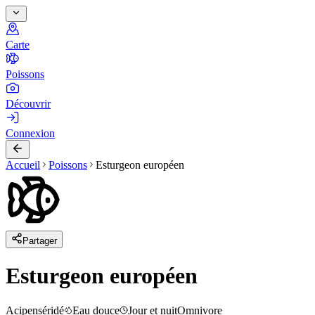
Carte
Poissons
Découvrir
Connexion
Accueil
Poissons
Esturgeon européen
Partager
Esturgeon européen
Acipenséridé
Eau douce
Jour et nuit
Omnivore