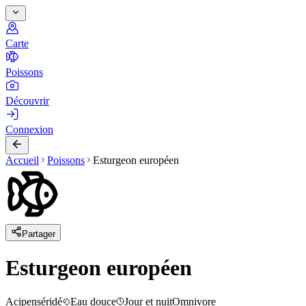
Carte
Poissons
Découvrir
Connexion
Accueil
Poissons
Esturgeon européen
Partager
Esturgeon européen
Acipenséridé
Eau douce
Jour et nuit
Omnivore