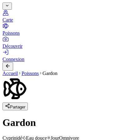
Carte
Poissons
Découvrir
Connexion
Accueil
Poissons
Gardon
Partager
Gardon
Cyprinidé
Eau douce
Jour
Omnivore