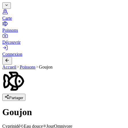
Carte
Poissons
Découvrir
Connexion
Accueil
Poissons
Goujon
Partager
Goujon
Cyprinidé
Eau douce
Jour
Omnivore