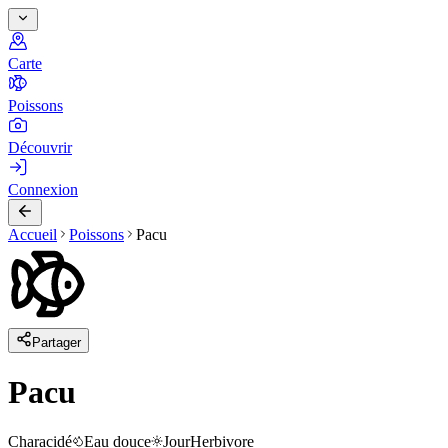
Carte
Poissons
Découvrir
Connexion
Accueil
Poissons
Pacu
Partager
Pacu
Characidé
Eau douce
Jour
Herbivore