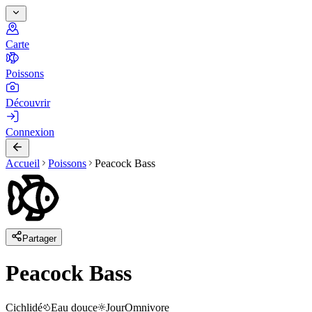
Carte
Poissons
Découvrir
Connexion
Accueil
Poissons
Peacock Bass
Partager
Peacock Bass
Cichlidé
Eau douce
Jour
Omnivore