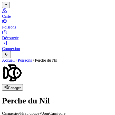
Carte
Poissons
Découvrir
Connexion
Accueil
Poissons
Perche du Nil
Partager
Perche du Nil
Carnassier
Eau douce
Jour
Carnivore