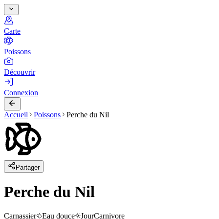
Carte
Poissons
Découvrir
Connexion
Accueil
Poissons
Perche du Nil
Partager
Perche du Nil
Carnassier
Eau douce
Jour
Carnivore